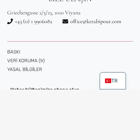
Griechengasse 2/5/23, 1010 Viyana
+43 (0) 1 9906082
office@ketabipour.com
BASKI
VERİ KORUMA (tr)
YASAL BİLGİLER
TR
Haber bültenimize abone olun
Kaydolduktan sonra, bağlantıya tıklayarak aboneliğinizi onaylad