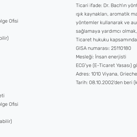
Ticari ifade: Dr. Bach'ın y
ışık kaynakları, aromatik ma
lge Ofisi
yöntemler kullanarak ve aur
sağlamaya yardımcı olmak, ye
ilir)
Ticaret hukuku kapsamında
GISA numarası: 25110180
Mesleği: İnsan enerjisti
ECG'ye (E-Ticaret Yasası) gö
Adres: 1010 Viyana, Griech
Tarih: 08.10.2002'den beri (k
eti
lge Ofisi
bilir)