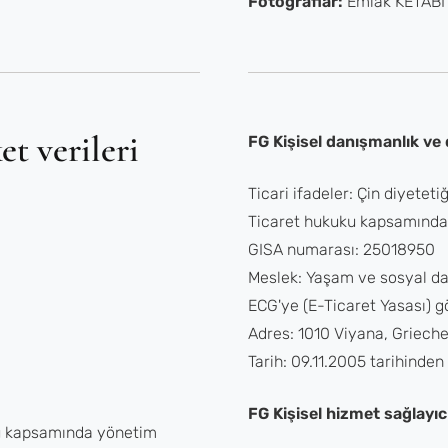
Fotoğraflar:
Emlak KETAB
et verileri
FG Kişisel danışmanlık ve
Ticari ifadeler: Çin diyeteti
Ticaret hukuku kapsamında
GISA numarası: 25018950
Meslek: Yaşam ve sosyal da
ECG'ye (E-Ticaret Yasası) gö
Adres: 1010 Viyana, Griech
Tarih: 09.11.2005 tarihinden b
FG Kişisel hizmet sağlayıc
uku kapsamında yönetim