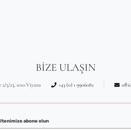
BIZE ULAŞIN
 2/5/23, 1010 Viyana
+43 (0) 1 9906082
offi
ltenimize abone olun