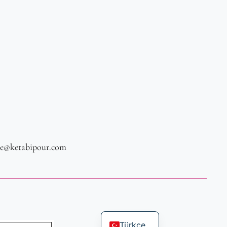
ce@ketabipour.com
Türkçe