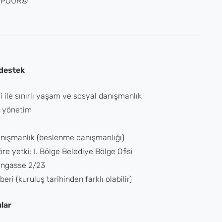
I POUR©
 destek
ği ile sınırlı yaşam ve sosyal danışmanlık
 yönetim
nışmanlık (beslenme danışmanlığı)
re yetki: I. Bölge Belediye Bölge Ofisi
engasse 2/23
eri (kuruluş tarihinden farklı olabilir)
ılar